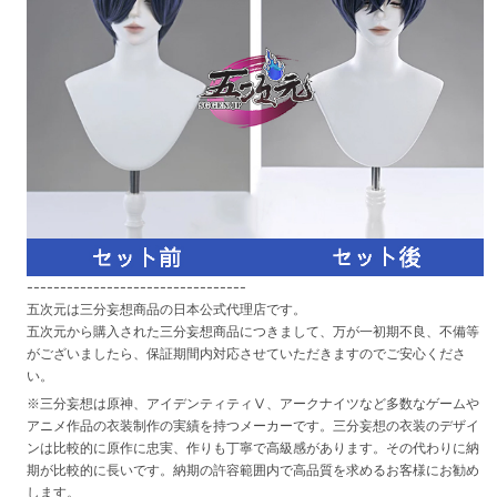
---------------------------------
五次元は三分妄想商品の日本公式代理店です。
五次元から購入された三分妄想商品につきまして、万が一初期不良、不備等
がございましたら、保証期間内対応させていただきますのでご安心くださ
い。
※三分妄想は原神、アイデンティティⅤ、アークナイツなど多数なゲームや
アニメ作品の衣装制作の実績を持つメーカーです。三分妄想の衣装のデザイ
ンは比較的に原作に忠実、作りも丁寧で高級感があります。その代わりに納
期が比較的に長いです。納期の許容範囲内で高品質を求めるお客様にお勧め
します。