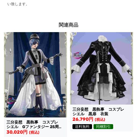
い致します。
関連商品
三分妄想 黒執事 コスプレ
シエル 黒扉 衣装
26,790円
(税込)
三分妄想 黒執事 コスプレ
送料無料
同梱割引
シエル Gファンタジー 25周年
色紙 双子百合 衣装
30,020円
(税込)