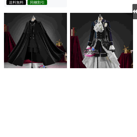
送料無料
同梱割引
五次元 黒執事 コスプレ シ
五次元 黒執事 コスプレ シ
エル 喪服 コスチューム
エル 白バラ 衣装
14,630円
17,005円
(税込)
(税込)
送料無料
同梱割引
送料無料
同梱割引
在庫あり