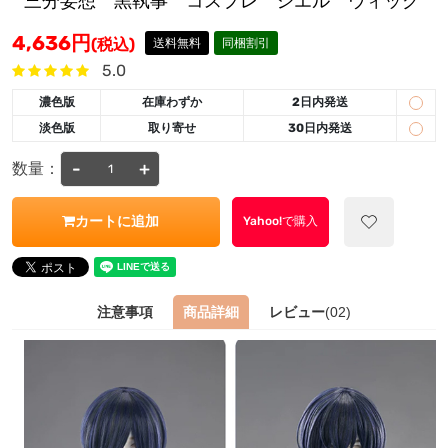
三分妄想 黒執事 コスプレ シエル ウィッグ
4,636
円
(税込)
送料無料
同梱割引
5.0
濃色版
在庫わずか
2日内発送
淡色版
取り寄せ
30日内発送
-
+
数量：
カートに追加
Yahoo!で購入
注意事項
商品詳細
レビュー
(02)