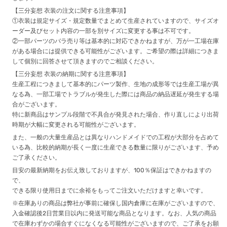
【三分妄想 衣装の注文に関する注意事項】
①衣装は規定サイズ・規定数量でまとめて生産されていますので、サイズオ
ーダー及びセット内容の一部を別サイズに変更する事は不可です。
②一部パーツのバラ売り等は基本的に対応できかねますが、万が一工場在庫
がある場合には提供できる可能性がございます。ご希望の際は詳細につきま
して個別に回答させて頂きますのでご相談ください。
【三分妄想 衣装の納期に関する注意事項】
生産工程につきまして基本的にパーツ製作、生地の成形等では生産工場が異
なる為、一部工場でトラブルが発生した際には商品の納品遅延が発生する場
合がございます。
特に新商品はサンプル段階で不具合が発見された場合、作り直しにより出荷
時期が大幅に変更される可能性がございます。
また、一般の大量生産品とは異なりハンドメイドでの工程が大部分を占めて
いる為、比較的納期が長く一度に生産できる数量に限りがございます、予め
ご了承ください。
目安の最新納期をお伝え致しておりますが、100％保証はできかねますの
で、
できる限り使用日までに余裕をもってご注文いただけますと幸いです。
※在庫ありの商品は弊社が事前に確保し国内倉庫に在庫がございますので、
入金確認後2日営業日以内に発送可能な商品となります。なお、人気の商品
で在庫わずかの場合すぐになくなる可能性がございますので、ご了承をお願