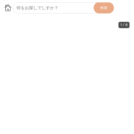
検索
1
/
8