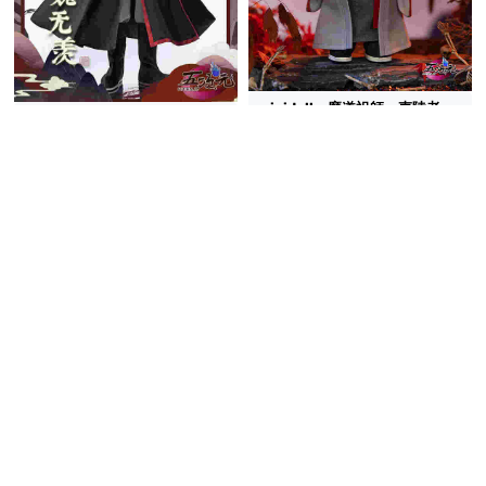
minidoll 魔道祖師 夷陵老
猫屋小舗 魔道祖師 公式衣
祖 ぬいぐるみ20㎝ 衣装付
装 コスプレ 魏無羨少年 ク
き 正規品
9,310円
(税込)
ラシックver
13,775円
(税込)
送料無料
送料無料
同梱割引
魔道祖師 魏無羨 藍忘機 フ
ィギュア 正規品 中秋Ver