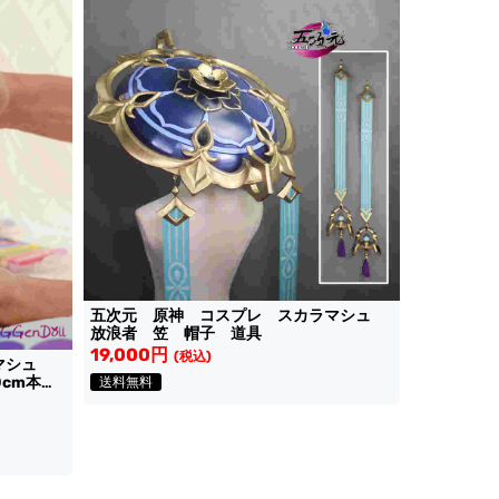
五次元 原神 コスプレ スカラマシュ
放浪者 笠 帽子 道具
19,000円
(税込)
ラマシュ
cm本体
送料無料