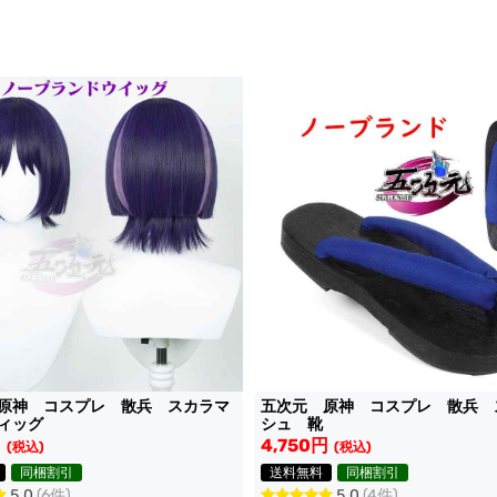
原神 コスプレ 散兵 スカラマ
五次元 原神 コスプレ 散兵 
ウィッグ
シュ 靴
円
4,750円
(税込)
(税込)
同梱割引
送料無料
同梱割引
5.0
(6件)
5.0
(4件)