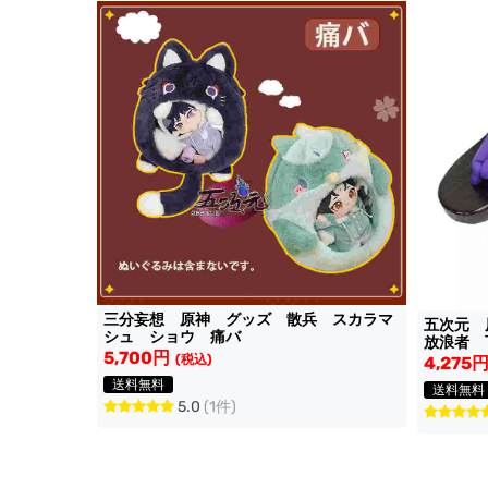
三分妄想 原神 グッズ 散兵 スカラマ
五次元
シュ ショウ 痛バ
放浪者 
5,700円
(税込)
4,275
送料無料
送料無料
5.0
(1件)