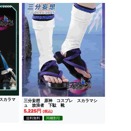
スカラマ
三分妄想 原神 コスプレ スカラマシ
ュ 放浪者 下駄 靴
5,225円
(税込)
送料無料
同梱割引