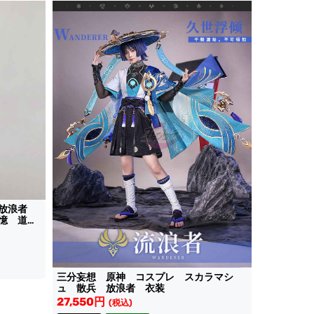
 放浪者
憶 道
三分妄想 原神 コスプレ スカラマシ
ュ 散兵 放浪者 衣装
27,550円
(税込)