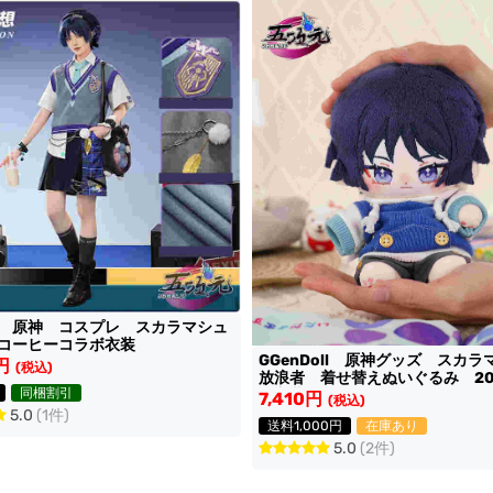
 原神 コスプレ スカラマシュ
コーヒーコラボ衣装
GGenDoll 原神グッズ スカ
円
(税込)
放浪者 着せ替えぬいぐるみ 20
同梱割引
＋衣装 セット
7,410円
(税込)
5.0
(1件)
送料1,000円
在庫あり
5.0
(2件)