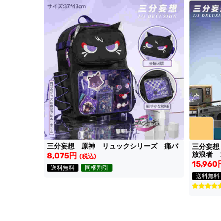
三分妄想 原神 リュックシリーズ 痛バ
三分妄想
放浪者 
8,075円
(税込)
15,960
送料無料
同梱割引
送料無料