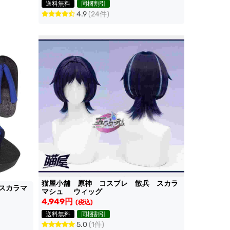
送料無料
同梱割引
4.9
(24件)
猫屋小舗 原神 コスプレ 散兵 スカラ
スカラマ
マシュ ウィッグ
4,949円
(税込)
送料無料
同梱割引
5.0
(1件)