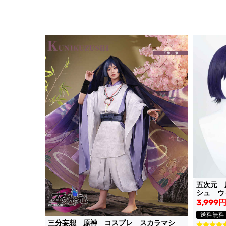
五次元 
シュ 
3,999
送料無料
三分妄想 原神 コスプレ スカラマシ