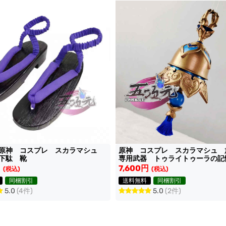
 原神 コスプレ スカラマシュ
原神 コスプレ スカラマシュ
下駄 靴
専用武器 トゥライトゥーラの記
具
円
7,600円
(税込)
(税込)
同梱割引
送料無料
同梱割引
5.0
(4件)
5.0
(2件)