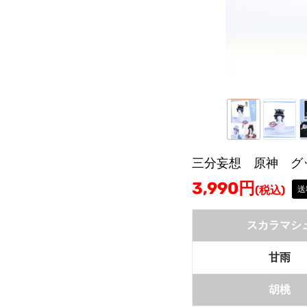
三分妄想 原神 グ
3,990
円
(税込)
送
スカラマシ
甘雨
胡桃