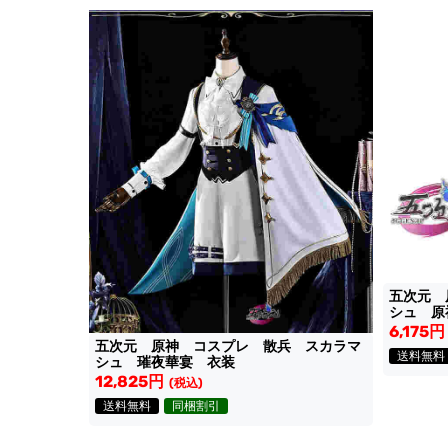
五次元 
シュ 原神
6,175円
五次元 原神 コスプレ 散兵 スカラマ
送料無料
シュ 璀夜華宴 衣装
12,825円
(税込)
送料無料
同梱割引