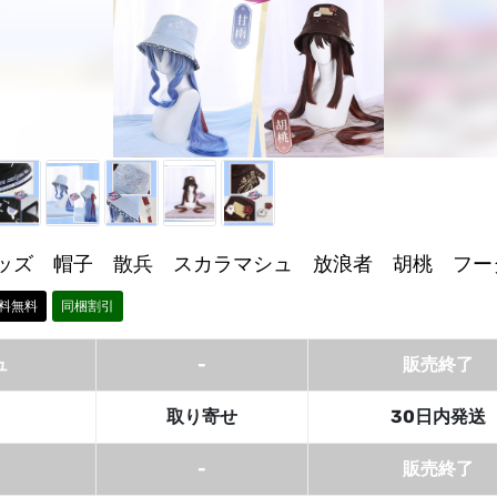
ッズ 帽子 散兵 スカラマシュ 放浪者 胡桃 フー
料無料
同梱割引
ュ
-
販売終了
取り寄せ
30日内発送
-
販売終了