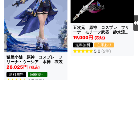
五次元 原神 コスプレ フリ
ーナ モチーフ武器 静水流転
の輝 道具
19,000円
(税込)
送料無料
在庫あり
5.0
(6件)
猫屋小舗 原神 コスプレ フ
リーナ・ウーシア 水神 衣装
28,025円
(税込)
送料無料
同梱割引
4.7
(3件)