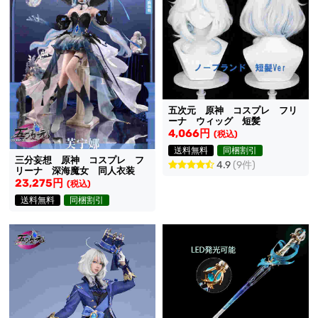
五次元 原神 コスプレ フリ
ーナ ウィッグ 短髪
4,066円
(税込)
送料無料
同梱割引
三分妄想 原神 コスプレ フ
4.9
(9件)
リーナ 深海魔女 同人衣装
23,275円
(税込)
送料無料
同梱割引