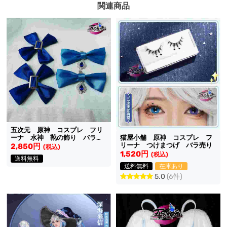
関連商品
五次元 原神 コスプレ フリ
ーナ 水神 靴の飾り バラ売
猫屋小舗 原神 コスプレ フ
り
リーナ つけまつげ バラ売り
2,850円
(税込)
1,520円
(税込)
送料無料
送料無料
在庫あり
5.0
(6件)