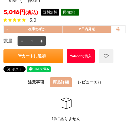
長髪（一体型）
5,016
円
(税込)
送料無料
同梱割引
5.0
-
在庫わずか
2日内発送
-
+
数量：
カートに追加
Yahoo!で購入
注意事項
商品詳細
レビュー
(07)
特にありません