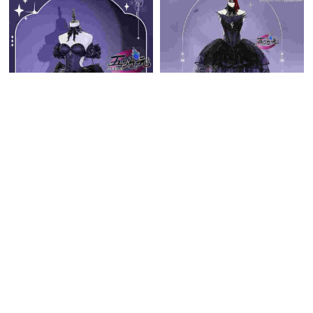
ICOS 魔法少女まどか☆マギ
カ コスプレ 悪魔ほむら 暁
美ほむら 魔女結界 同人衣装
24,225円
(税込)
送料無料
同梱割引
三分妄想 魔法少女まどか☆マ
ギカ コスプレ 悪魔ほむら
暁美ほむら 運命交響曲 同人
18,525円
(税込)
衣装
送料無料
同梱割引