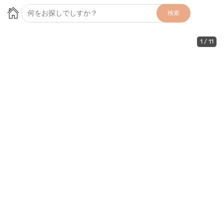
検索
1
/
11