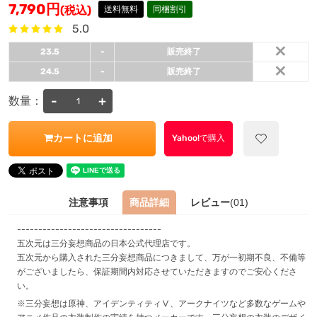
7,790
円
(税込)
送料無料
同梱割引
5.0
×
23.5
-
販売終了
×
24.5
-
販売終了
-
+
数量：
カートに追加
Yahoo!で購入
注意事項
商品詳細
レビュー
(01)
----------------------------------
五次元は三分妄想商品の日本公式代理店です。
五次元から購入された三分妄想商品につきまして、万が一初期不良、不備等
がございましたら、保証期間内対応させていただきますのでご安心くださ
い。
※三分妄想は原神、アイデンティティⅤ、アークナイツなど多数なゲームや