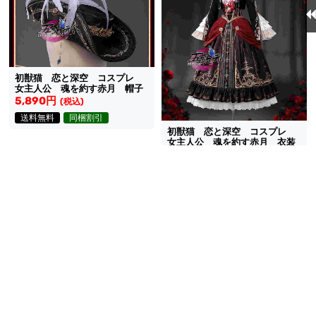
初獣猫 恋と深空 コスプレ
女主人公 魂を約す赤月 帽子
5,890円
(税込)
送料無料
同梱割引
初獣猫 恋と深空 コスプレ
女主人公 魂を約す赤月 衣装
40,755円
(税込)
送料無料
同梱割引