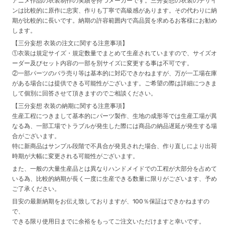
アニメ作品の衣装制作の実績を持つメーカーです。三分妄想の衣装のデザイ
ンは比較的に原作に忠実、作りも丁寧で高級感があります。その代わりに納
期が比較的に長いです。納期の許容範囲内で高品質を求めるお客様にお勧め
します。
【三分妄想 衣装の注文に関する注意事項】
①衣装は規定サイズ・規定数量でまとめて生産されていますので、サイズオ
ーダー及びセット内容の一部を別サイズに変更する事は不可です。
②一部パーツのバラ売り等は基本的に対応できかねますが、万が一工場在庫
がある場合には提供できる可能性がございます。ご希望の際は詳細につきま
して個別に回答させて頂きますのでご相談ください。
【三分妄想 衣装の納期に関する注意事項】
生産工程につきまして基本的にパーツ製作、生地の成形等では生産工場が異
なる為、一部工場でトラブルが発生した際には商品の納品遅延が発生する場
合がございます。
特に新商品はサンプル段階で不具合が発見された場合、作り直しにより出荷
時期が大幅に変更される可能性がございます。
また、一般の大量生産品とは異なりハンドメイドでの工程が大部分を占めて
いる為、比較的納期が長く一度に生産できる数量に限りがございます、予め
ご了承ください。
目安の最新納期をお伝え致しておりますが、100％保証はできかねますの
で、
できる限り使用日までに余裕をもってご注文いただけますと幸いです。