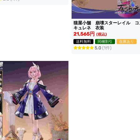
猫屋小舗 崩壊スターレイル 
キュレネ 衣装
21,565円
(税込)
送料無料
同梱割引
在庫あり
5.0
(1件)