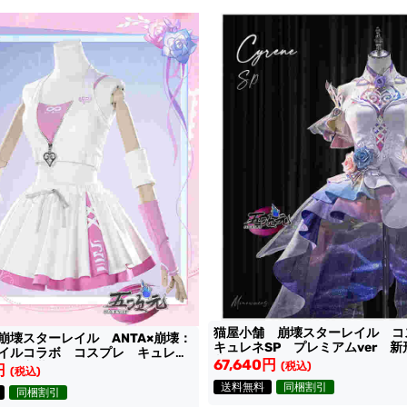
猫屋小舗 崩壊スターレイル 
崩壊スターレイル ANTA×崩壊：
キュレネSP プレミアムver 
イルコラボ コスプレ キュレ
装
67,640円
レ 衣装
(税込)
円
(税込)
送料無料
同梱割引
同梱割引