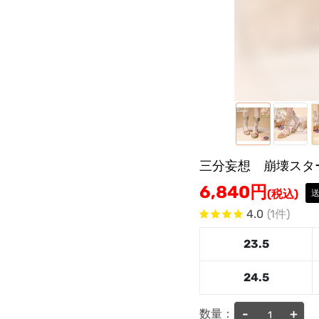
三分妄想 崩壊スタ
6,840
円
(税込)
4.0
(1件)
23.5
24.5
-
+
数量：