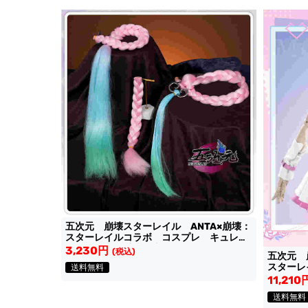
五次元 崩壊スターレイル ANTA×崩壊：
スターレイルコラボ コスプレ キュレ
ネ 編み込み毛束３本
3,230円
(税込)
五次元 
スターレ
送料無料
ネ スタ
11,210
送料無料