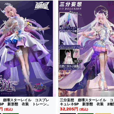
舗 崩壊スターレイル コスプレ
三分妄想 崩壊スターレイル 
SP 新形態 衣装 トレーン
キュレネSP 新形態 衣装 2種
き
5円
32,205円
(税込)
(税込)