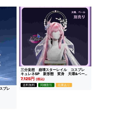
三分妄想 崩壊スターレイル コスプレ
キュレネSP 新形態 変身 天環&ベー
ル
7,125円
(税込)
送料無料
同梱割引
在庫あり
コスプレ