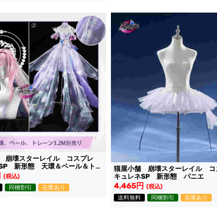
舗 崩壊スターレイル コスプレ
SP 新形態 天環＆ベール＆トレ
猫屋小舗 崩壊スターレイル 
2M 変身追加セット
円
キュレネSP 新形態 パニエ
(税込)
4,465円
(税込)
同梱割引
在庫あり
送料無料
同梱割引
在庫あり