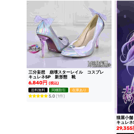
三分妄想 崩壊スターレイル コスプレ
キュレネSP 新形態 靴
6,840円
(税込)
送料無料
同梱割引
在庫あり
5.0
(1件)
猫屋小
キュレネ
1.2M付
29,35