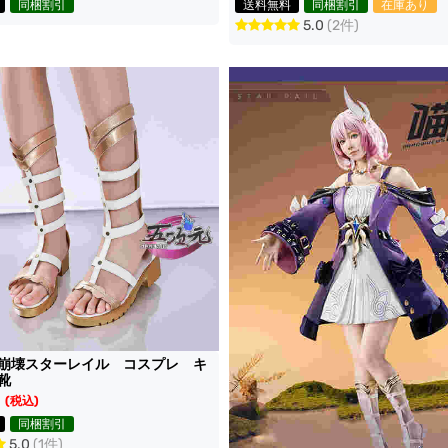
同梱割引
送料無料
同梱割引
在庫あり
5.0
(2件)
崩壊スターレイル コスプレ キ
靴
(税込)
同梱割引
5.0
(1件)