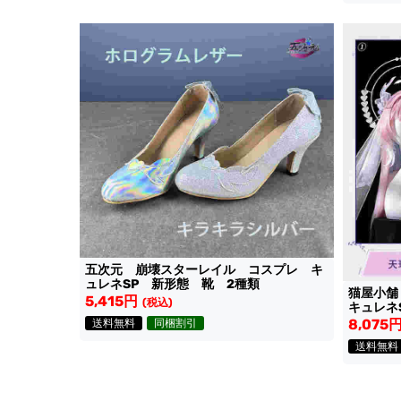
五次元 崩壊スターレイル コスプレ キ
ュレネSP 新形態 靴 2種類
猫屋小
5,415円
(税込)
キュレネ
ーン3.
8,075
送料無料
同梱割引
送料無料