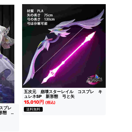
五次元 崩壊スターレイル コスプレ キ
ュレネSP 新形態 弓と矢
15,010円
(税込)
コスプレ
送料無料
新形態 衣