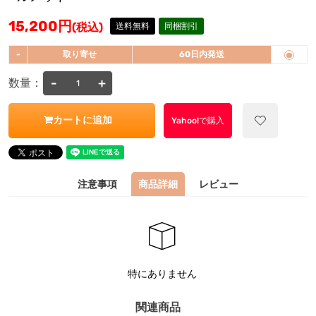
15,200
円
(税込)
送料無料
同梱割引
-
取り寄せ
60日内発送
-
+
数量：
カートに追加
Yahoo!で購入
注意事項
商品詳細
レビュー
特にありません
関連商品