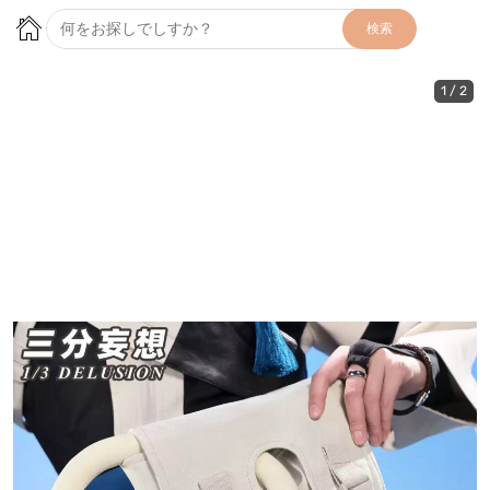
検索
1
/
2