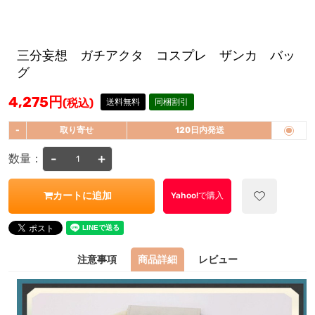
三分妄想 ガチアクタ コスプレ ザンカ バッ
グ
4,275
円
(税込)
送料無料
同梱割引
-
取り寄せ
120日内発送
-
+
数量：
カートに追加
Yahoo!で購入
注意事項
商品詳細
レビュー