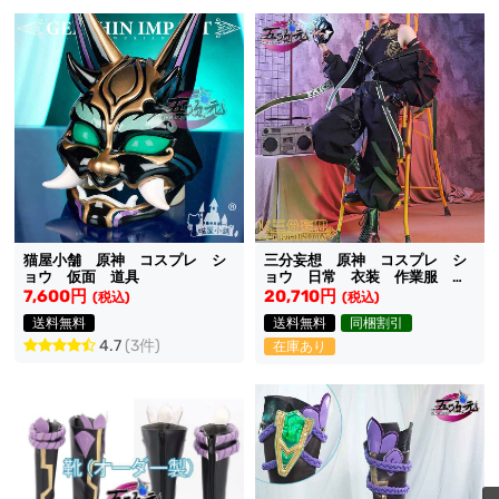
猫屋小舗 原神 コスプレ シ
三分妄想 原神 コスプレ シ
ョウ 仮面 道具
ョウ 日常 衣装 作業服 同
人服
7,600円
20,710円
(税込)
(税込)
送料無料
送料無料
同梱割引
4.7
(3件)
在庫あり