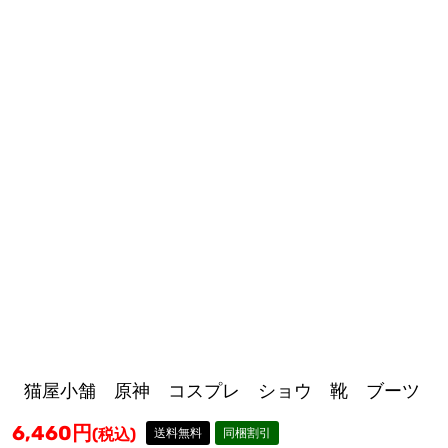
猫屋小舗 原神 コスプレ ショウ 靴 ブーツ
6,460
円
(税込)
送料無料
同梱割引