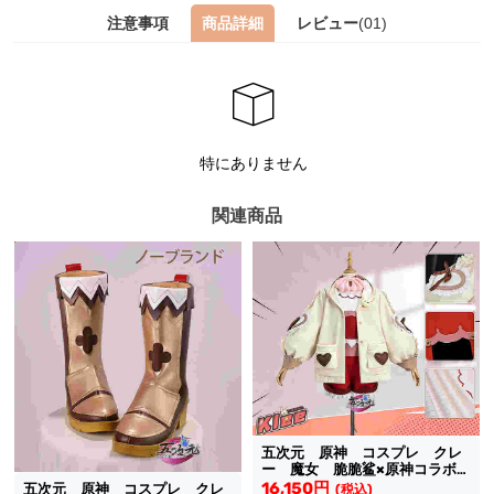
注意事項
商品詳細
レビュー
(01)
特にありません
関連商品
五次元 原神 コスプレ クレ
ー 魔女 脆脆鲨×原神コラボ
衣装
16,150円
五次元 原神 コスプレ クレ
(税込)