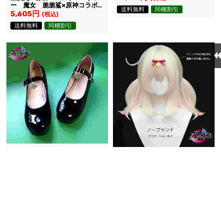
ー 魔女 脆脆鲨×原神コラボ
送料無料
同梱割引
靴
5,605円
(税込)
送料無料
同梱割引
五次元 原神 コスプレ クレ
五次元 原神 コスプレ クレ
ー 魔女 星燭に揺れる爛花
ー 魔女 衣装 星燭に揺れる
新スキン 靴
5,700円
(税込)
爛花 ウィッグ
4,465円
(税込)
送料無料
同梱割引
送料無料
同梱割引
5.0
(1件)
5.0
(2件)