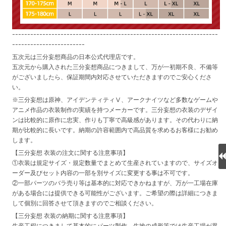
--------------------------------------------------------------------
------------------------
五次元は三分妄想商品の日本公式代理店です。
五次元から購入された三分妄想商品につきまして、万が一初期不良、不備等
がございましたら、保証期間内対応させていただきますのでご安心くださ
い。
※三分妄想は原神、アイデンティティⅤ、アークナイツなど多数なゲームや
アニメ作品の衣装制作の実績を持つメーカーです。三分妄想の衣装のデザイ
ンは比較的に原作に忠実、作りも丁寧で高級感があります。その代わりに納
期が比較的に長いです。納期の許容範囲内で高品質を求めるお客様にお勧め
します。
【三分妄想 衣装の注文に関する注意事項】
①衣装は規定サイズ・規定数量でまとめて生産されていますので、サイズオ
ーダー及びセット内容の一部を別サイズに変更する事は不可です。
②一部パーツのバラ売り等は基本的に対応できかねますが、万が一工場在庫
がある場合には提供できる可能性がございます。ご希望の際は詳細につきま
して個別に回答させて頂きますのでご相談ください。
【三分妄想 衣装の納期に関する注意事項】