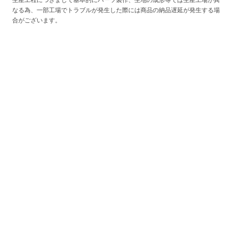
生産工程につきまして基本的にパーツ製作、生地の成形等では生産工場が異
なる為、一部工場でトラブルが発生した際には商品の納品遅延が発生する場
合がございます。
特に新商品はサンプル段階で不具合が発見された場合、作り直しにより出荷
時期が大幅に変更される可能性がございます。
また、一般の大量生産品とは異なりハンドメイドでの工程が大部分を占めて
いる為、比較的納期が長く一度に生産できる数量に限りがございます、予め
ご了承ください。
目安の最新納期をお伝え致しておりますが、100％保証はできかねますの
で、
できる限り使用日までに余裕をもってご注文いただけますと幸いです。
※在庫ありの商品は弊社が事前に確保し国内倉庫に在庫がございますので、
入金確認後2日営業日以内に発送可能な商品となります。なお、人気の商品
で在庫わずかの場合すぐになくなる可能性がございますので、ご了承をお願
い致します。
関連商品