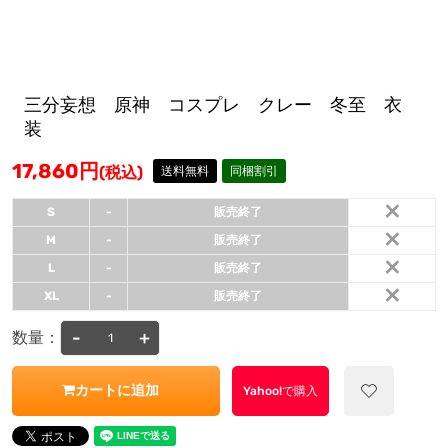
三分妄想 原神 コスプレ クレー 冬至 衣
装
17,860
円
(税込)
送料無料
同梱割引
×
S
-
販売終了
×
M
-
販売終了
×
L
-
販売終了
×
XL
-
販売終了
-
+
数量：
カートに追加
Yahoo!で購入