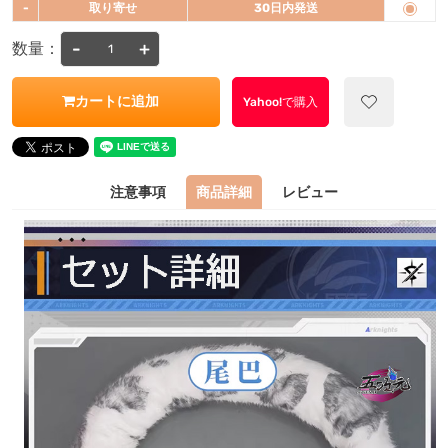
-
取り寄せ
30日内発送
-
+
数量：
カートに追加
Yahoo!で購入
注意事項
商品詳細
レビュー