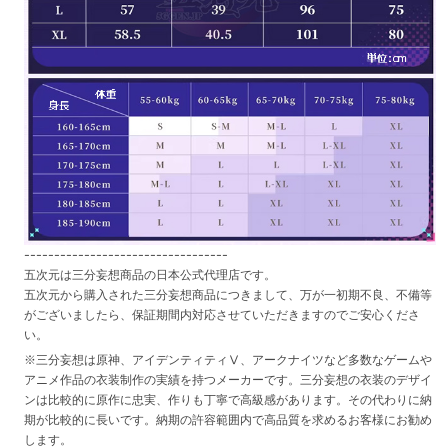
----------------------------------
五次元は三分妄想商品の日本公式代理店です。
五次元から購入された三分妄想商品につきまして、万が一初期不良、不備等
がございましたら、保証期間内対応させていただきますのでご安心くださ
い。
※三分妄想は原神、アイデンティティⅤ、アークナイツなど多数なゲームや
アニメ作品の衣装制作の実績を持つメーカーです。三分妄想の衣装のデザイ
ンは比較的に原作に忠実、作りも丁寧で高級感があります。その代わりに納
期が比較的に長いです。納期の許容範囲内で高品質を求めるお客様にお勧め
します。