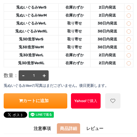
兎ぬいぐるみVerS
在庫わずか
2日内発送
兎ぬいぐるみVerM
在庫わずか
2日内発送
兎ぬいぐるみVerL
取り寄せ
30日内発送
兎ぬいぐるみVerXL
取り寄せ
30日内発送
兎3D造形VerS
取り寄せ
30日内発送
兎3D造形VerM
取り寄せ
30日内発送
兎3D造形VerL
在庫わずか
2日内発送
兎3D造形VerXL
在庫わずか
2日内発送
-
+
数量：
兎ぬいぐるみVerの写真はまだございません。後日更新します。
カートに追加
Yahoo!で購入
注意事項
商品詳細
レビュー