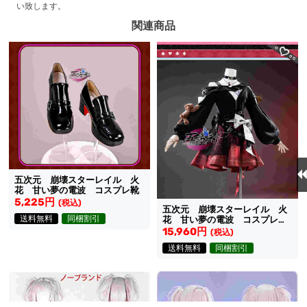
い致します。
関連商品
五次元 崩壊スターレイル 火
花 甘い夢の電波 コスプレ靴
5,225円
(税込)
五次元 崩壊スターレイル 火
送料無料
同梱割引
花 甘い夢の電波 コスプレ衣
装 新コスチューム
15,960円
(税込)
送料無料
同梱割引