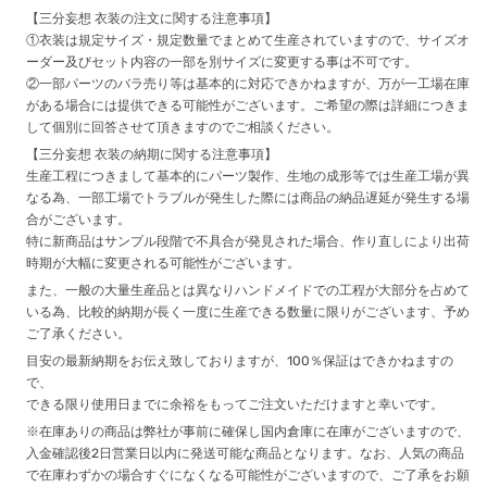
【三分妄想 衣装の注文に関する注意事項】
①衣装は規定サイズ・規定数量でまとめて生産されていますので、サイズオ
ーダー及びセット内容の一部を別サイズに変更する事は不可です。
②一部パーツのバラ売り等は基本的に対応できかねますが、万が一工場在庫
がある場合には提供できる可能性がございます。ご希望の際は詳細につきま
して個別に回答させて頂きますのでご相談ください。
【三分妄想 衣装の納期に関する注意事項】
生産工程につきまして基本的にパーツ製作、生地の成形等では生産工場が異
なる為、一部工場でトラブルが発生した際には商品の納品遅延が発生する場
合がございます。
特に新商品はサンプル段階で不具合が発見された場合、作り直しにより出荷
時期が大幅に変更される可能性がございます。
また、一般の大量生産品とは異なりハンドメイドでの工程が大部分を占めて
いる為、比較的納期が長く一度に生産できる数量に限りがございます、予め
ご了承ください。
目安の最新納期をお伝え致しておりますが、100％保証はできかねますの
で、
できる限り使用日までに余裕をもってご注文いただけますと幸いです。
※在庫ありの商品は弊社が事前に確保し国内倉庫に在庫がございますので、
入金確認後2日営業日以内に発送可能な商品となります。なお、人気の商品
で在庫わずかの場合すぐになくなる可能性がございますので、ご了承をお願