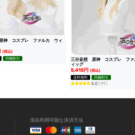
原神 コスプレ ファルカ ウィ
円
(税込)
同梱割引
三分妄想 原神 コスプレ ファ
ィッグ
5,415円
(税込)
送料無料
同梱割引
5.0
(1件)
現在利用可能な決済方法