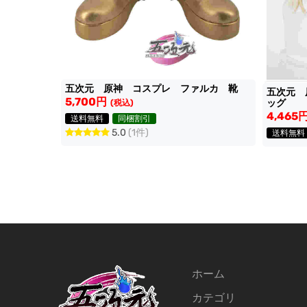
五次元 原神 コスプレ ファルカ 靴
五次元 
5,700円
ッグ
(税込)
4,465
送料無料
同梱割引
5.0
(1件)
送料無料
ホーム
カテゴリ