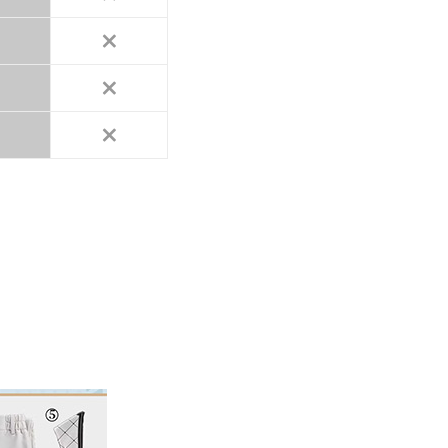
×
×
×