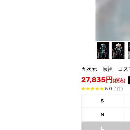
五次元 原神 コス
27,835
円
(税込)
5.0
(1件)
S
M
L