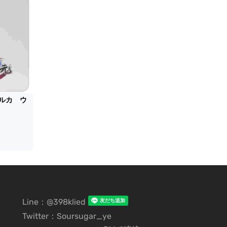
ルカ ウ
Line：@398klied
Twitter：Soursugar_ye