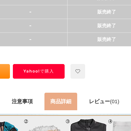
-
販売終了
-
販売終了
-
販売終了
Yahoo!で購入
注意事項
商品詳細
レビュー
(01)