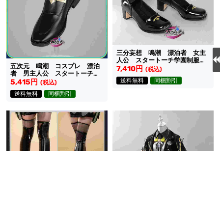
三分妄想 鳴潮 漂泊者 女主
人公 スタートーチ学園制服
五次元 鳴潮 コスプレ 漂泊
永久に輝く星明り コスプレ靴
7,410円
(税込)
者 男主人公 スタートーチ学
送料無料
同梱割引
園制服 永久に輝く星明り 専
5,415円
(税込)
用靴
送料無料
同梱割引
三分妄想 鳴潮 コスプレ 漂
泊者 女主人公 足カバー