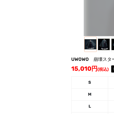
UWOWO 崩壊ス
15,010
円
(税込)
S
M
L