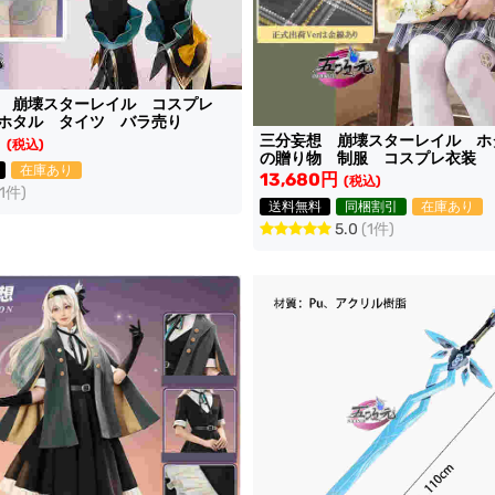
想 崩壊スターレイル コスプレ
ホタル タイツ バラ売り
三分妄想 崩壊スターレイル ホ
円
(税込)
の贈り物 制服 コスプレ衣装
在庫あり
13,680円
(税込)
(1件)
送料無料
同梱割引
在庫あり
5.0
(1件)