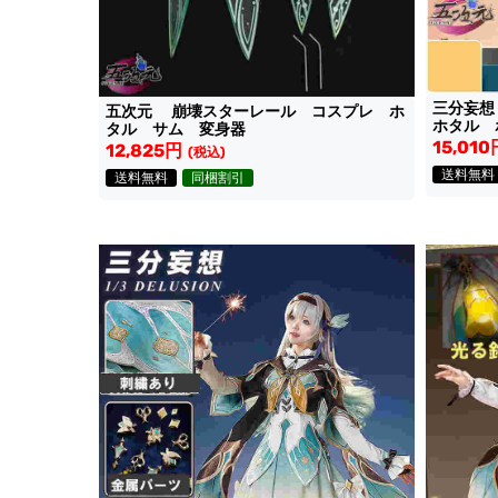
三分妄
五次元 崩壊スターレール コスプレ ホ
ホタル 
タル サム 変身器
15,010
12,825円
(税込)
送料無料
送料無料
同梱割引