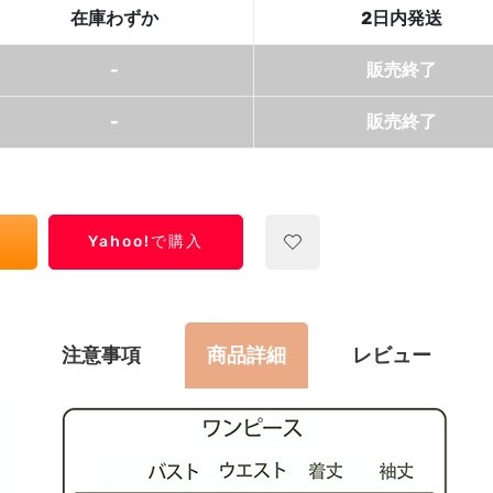
在庫わずか
2日内発送
-
販売終了
-
販売終了
Yahoo!で購入
注意事項
商品詳細
レビュー