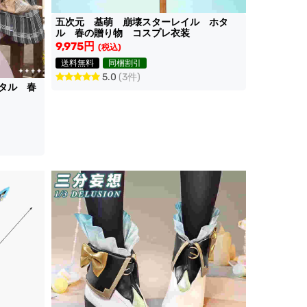
五次元 基萌 崩壊スターレイル ホタ
ル 春の贈り物 コスプレ衣装
9,975円
(税込)
送料無料
同梱割引
5.0
(3件)
タル 春