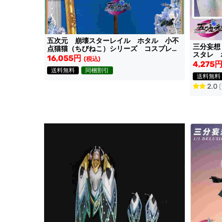
五次元 崩壊スターレイル ホタル 小不
三分妄
点猫猫（ちびねこ）シリーズ コスプレ衣
スタレ 
装
16,055円
(税込)
4,275
送料無料
同梱割引
送料無料
2.0