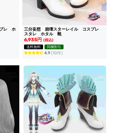
プレ ホ
三分妄想 崩壊スターレイル コスプレ
スタレ ホタル 靴
6,935円
(税込)
送料無料
同梱割引
4.9
(10件)