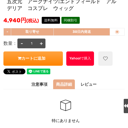
五次元 アークナイツ:エンドフィールド アル
デリア コスプレ ウィッグ
4,940
円
(税込)
送料無料
同梱割引
-
取り寄せ
30日内発送
-
+
数量：
カートに追加
Yahoo!で購入
注意事項
商品詳細
レビュー
特にありません