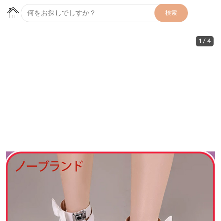
検索
1
/
4