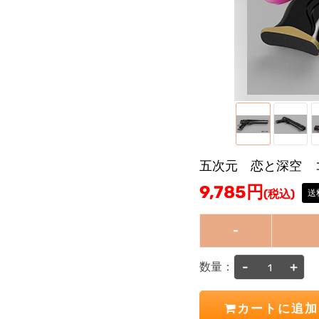
五次元 恋と深空 
9,785
円
(税込)
送
-
-
+
数量：
カートに追加