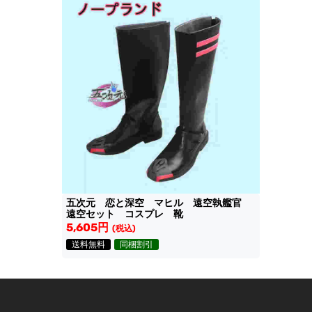
五次元 恋と深空 マヒル 遠空執艦官
遠空セット コスプレ 靴
5,605円
(税込)
送料無料
同梱割引