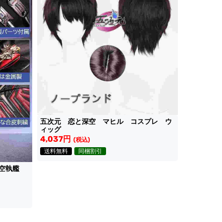
五次元 恋と深空 マヒル コスプレ ウ
ィッグ
4,037円
(税込)
送料無料
同梱割引
空執艦