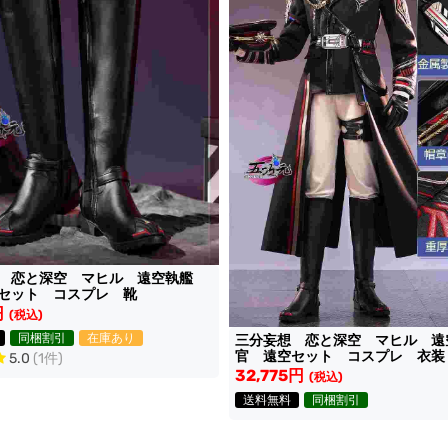
 恋と深空 マヒル 遠空執艦
セット コスプレ 靴
円
(税込)
同梱割引
在庫あり
三分妄想 恋と深空 マヒル 遠
官 遠空セット コスプレ 衣装
5.0
(1件)
32,775円
(税込)
送料無料
同梱割引