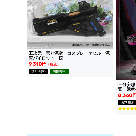
五次元 恋と深空 コスプレ マヒル 深
空パイロット 銃
9,310円
(税込)
送料無料
同梱割引
三分妄想
官 遠空
8,360
送料無料