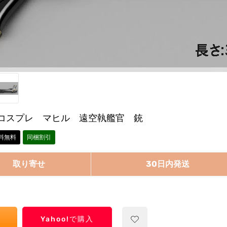
コスプレ マヒル 遠空執艦官 銃
料無料
同梱割引
取り寄せ
30日内発送
Yahoo!で購入