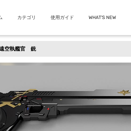
ム
カテゴリ
使用ガイド
WHAT'S NEW
遠空執艦官 銃