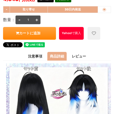
-
取り寄せ
30日内発送
-
+
数量：
カートに追加
Yahoo!で購入
注意事項
商品詳細
レビュー