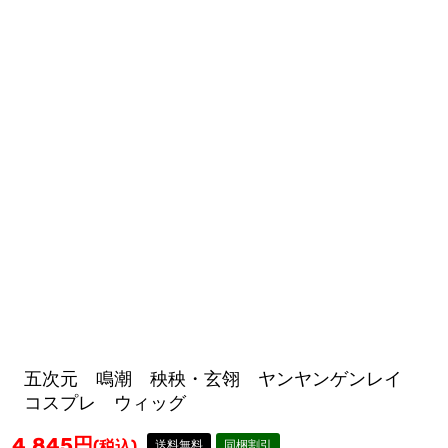
五次元 鳴潮 秧秧・玄翎 ヤンヤンゲンレイ
コスプレ ウィッグ
4,845
円
(税込)
送料無料
同梱割引