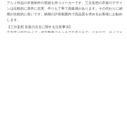
アニメ作品の衣装制作の実績を持つメーカーです。三分妄想の衣装のデザイ
ンは比較的に原作に忠実、作りも丁寧で高級感があります。その代わりに納
期が比較的に長いです。納期の許容範囲内で高品質を求めるお客様にお勧め
します。
【三分妄想 衣装の注文に関する注意事項】
①衣装は規定サイズ・規定数量でまとめて生産されていますので、サイズオ
ーダー及びセット内容の一部を別サイズに変更する事は不可です。
②一部パーツのバラ売り等は基本的に対応できかねますが、万が一工場在庫
がある場合には提供できる可能性がございます。ご希望の際は詳細につきま
して個別に回答させて頂きますのでご相談ください。
【三分妄想 衣装の納期に関する注意事項】
生産工程につきまして基本的にパーツ製作、生地の成形等では生産工場が異
なる為、一部工場でトラブルが発生した際には商品の納品遅延が発生する場
合がございます。
特に新商品はサンプル段階で不具合が発見された場合、作り直しにより出荷
時期が大幅に変更される可能性がございます。
また、一般の大量生産品とは異なりハンドメイドでの工程が大部分を占めて
いる為、比較的納期が長く一度に生産できる数量に限りがございます、予め
ご了承ください。
目安の最新納期をお伝え致しておりますが、100％保証はできかねますの
で、