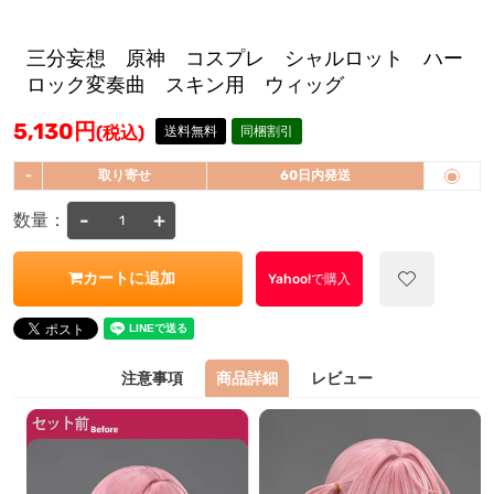
三分妄想 原神 コスプレ シャルロット ハー
ロック変奏曲 スキン用 ウィッグ
5,130
円
(税込)
送料無料
同梱割引
-
取り寄せ
60日内発送
-
+
数量：
カートに追加
Yahoo!で購入
注意事項
商品詳細
レビュー