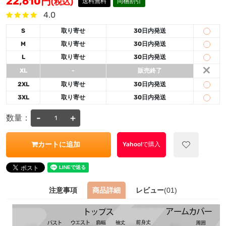
22,610
円
(税込)
送料無料
同梱割引
4.0
S
取り寄せ
30日内発送
M
取り寄せ
30日内発送
L
取り寄せ
30日内発送
×
XL
-
販売終了
2XL
取り寄せ
30日内発送
3XL
取り寄せ
30日内発送
-
+
数量：
カートに追加
Yahoo!で購入
注意事項
商品詳細
レビュー
(01)