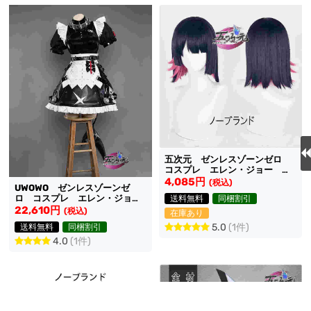
五次元 ゼンレスゾーンゼロ
コスプレ エレン・ジョー ウ
ィッグ
4,085円
(税込)
UWOWO ゼンレスゾーンゼ
ロ コスプレ エレン・ジョ
送料無料
同梱割引
ー 衣装
22,610円
(税込)
在庫あり
5.0
(1件)
送料無料
同梱割引
4.0
(1件)