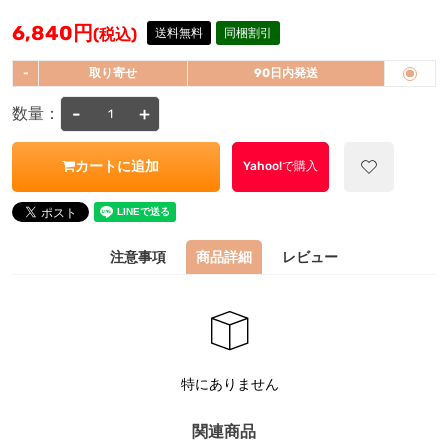
6,840
円
(税込)
送料無料
同梱割引
-
取り寄せ
90日内発送
-
+
数量：
カートに追加
Yahoo!で購入
注意事項
商品詳細
レビュー
特にありません
関連商品