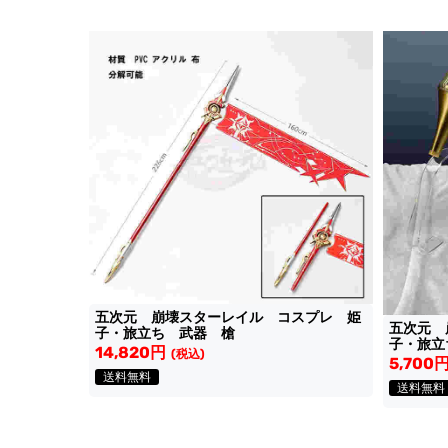
五次元 崩壊スターレイル コスプレ 姫
五次元 
子・旅立ち 武器 槍
子・旅立
14,820円
(税込)
5,700
送料無料
送料無料