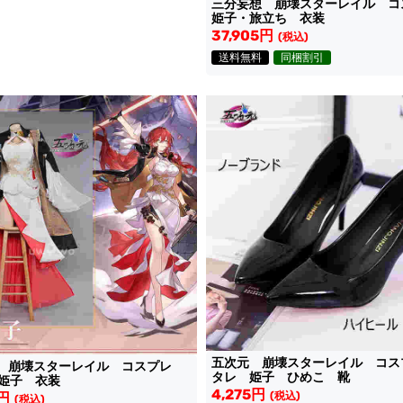
三分妄想 崩壊スターレイル 
姫子・旅立ち 衣装
37,905円
(税込)
送料無料
同梱割引
五次元 崩壊スターレイル コス
O 崩壊スターレイル コスプレ
タレ 姫子 ひめこ 靴
姫子 衣装
4,275円
0円
(税込)
(税込)