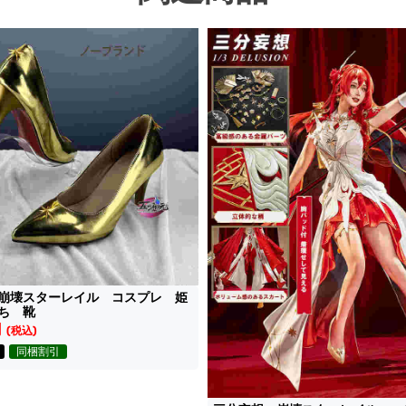
崩壊スターレイル コスプレ 姫
ち 靴
円
(税込)
同梱割引