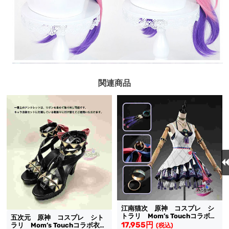
関連商品
江南猫次 原神 コスプレ シ
トラリ Mom’s Touchコラボ衣
五次元 原神 コスプレ シト
装
17,955円
ラリ Mom’s Touchコラボ衣
(税込)