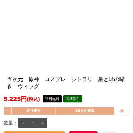
五次元 原神 コスプレ シトラリ 星と煙の囁
き ウィッグ
5,225
円
(税込)
送料無料
同梱割引
-
取り寄せ
30日内発送
-
+
数量：