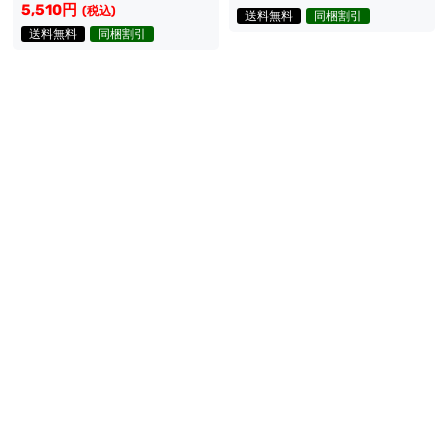
装 専用靴
5,510円
(税込)
送料無料
同梱割引
送料無料
同梱割引
五次元 原神 コスプレ シト
三分妄想 原神 コスプレ シ
ラリ 星と煙の囁き 衣装
トラリ 星と煙の囁き ウィッ
21,090円
(税込)
グ
6,175円
(税込)
送料無料
同梱割引
送料無料
同梱割引