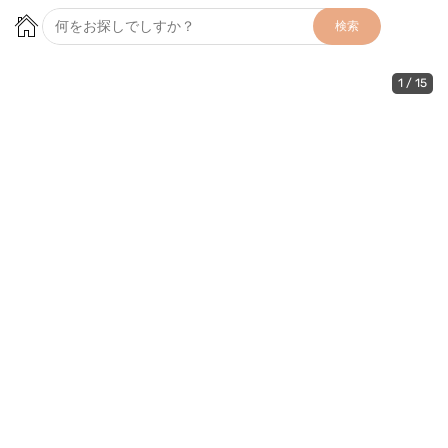
検索
1
/
15