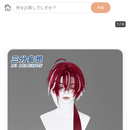
検索
1
/
4