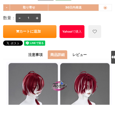
-
取り寄せ
30日内発送
-
+
数量：
カートに追加
Yahoo!で購入
注意事項
商品詳細
レビュー