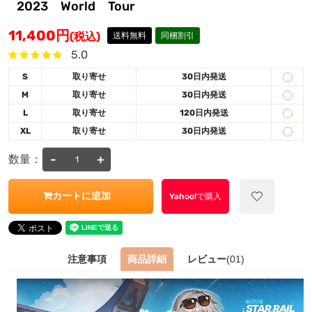
2023 World Tour
11,400
円
(税込)
送料無料
同梱割引
5.0
S
取り寄せ
30日内発送
M
取り寄せ
30日内発送
L
取り寄せ
120日内発送
XL
取り寄せ
30日内発送
-
+
数量：
カートに追加
Yahoo!で購入
注意事項
商品詳細
レビュー
(01)