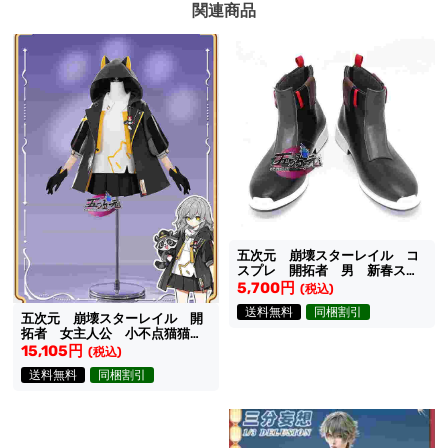
関連商品
五次元 崩壊スターレイル コ
スプレ 開拓者 男 新春スキ
ン 靴
5,700円
(税込)
送料無料
同梱割引
五次元 崩壊スターレイル 開
拓者 女主人公 小不点猫猫
（ちびねこ）シリーズ コスプ
15,105円
(税込)
レ衣装
送料無料
同梱割引