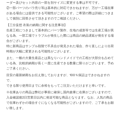
ーダー及びセット内容の一部を別サイズに変更する事は不可です。
②一部パーツのバラ売り等は基本的に対応できかねますが、万が一工場在庫
がある場合には提供できる可能性がございます。ご希望の際は詳細につきま
して個別に回答させて頂きますのでご相談ください。
【三分妄想 衣装の納期に関する注意事項】
生産工程につきまして基本的にパーツ製作、生地の成形等では生産工場が異
なる為、一部工場でトラブルが発生した際には商品の納品遅延が発生する場
合がございます。
特に新商品はサンプル段階で不具合が発見された場合、作り直しにより出荷
時期が大幅に変更される可能性がございます。
また、一般の大量生産品とは異なりハンドメイドでの工程が大部分を占めて
いる為、比較的納期が長く一度に生産できる数量に限りがございます、予め
ご了承ください。
目安の最新納期をお伝え致しておりますが、100％保証はできかねますの
で、
できる限り使用日までに余裕をもってご注文いただけますと幸いです。
※在庫ありの商品は弊社が事前に確保し国内倉庫に在庫がございますので、
入金確認後2日営業日以内に発送可能な商品となります。なお、人気の商品
で在庫わずかの場合すぐになくなる可能性がございますので、ご了承をお願
い致します。