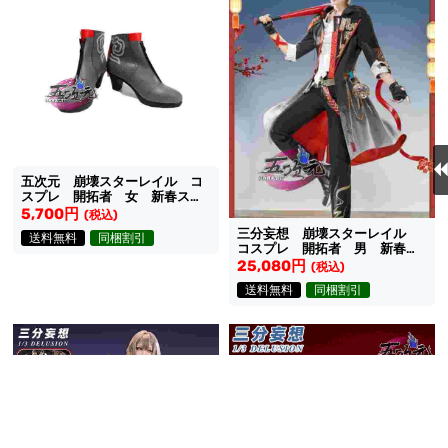
五次元 崩壊スターレイル コ
スプレ 開拓者 女 新春スキ
ン 靴
5,700円
(税込)
三分妄想 崩壊スターレイル
送料無料
同梱割引
コスプレ 開拓者 男 新春ス
キン 衣装
25,080円
(税込)
送料無料
同梱割引