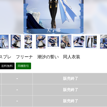
スプレ フリーナ 潮汐の誓い 同人衣装
送料無料
同梱割引
-
販売終了
-
販売終了
-
販売終了