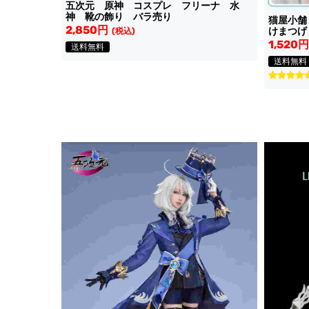
五次元 原神 コスプレ フリーナ 水
神 靴の飾り バラ売り
猫屋小舗
2,850円
けまつげ
(税込)
1,520円
送料無料
送料無料