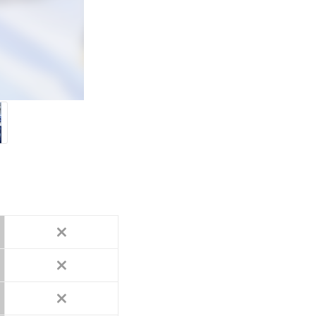
×
×
×