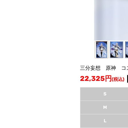
三分妄想 原神 コ
22,325
円
(税込)
S
M
L