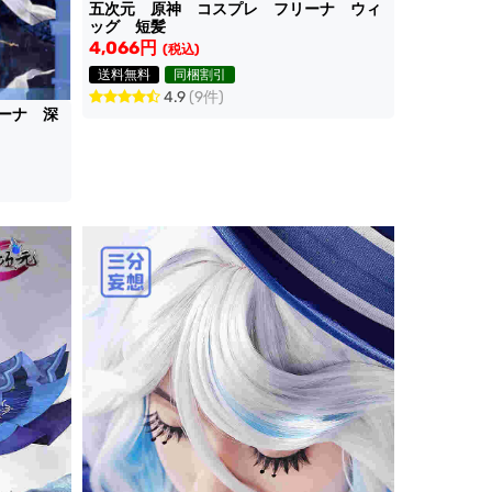
五次元 原神 コスプレ フリーナ ウィ
ッグ 短髪
4,066円
(税込)
送料無料
同梱割引
4.9
(9件)
ーナ 深