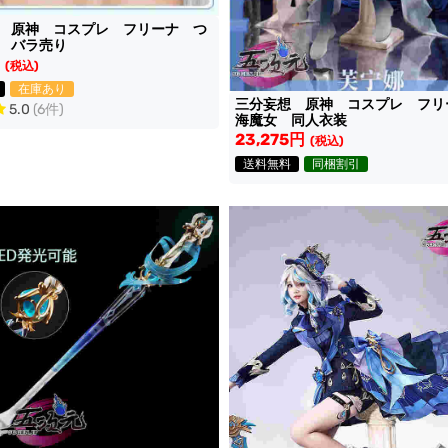
 原神 コスプレ フリーナ つ
 バラ売り
(税込)
在庫あり
三分妄想 原神 コスプレ フリ
5.0
(6件)
海魔女 同人衣装
23,275円
(税込)
送料無料
同梱割引