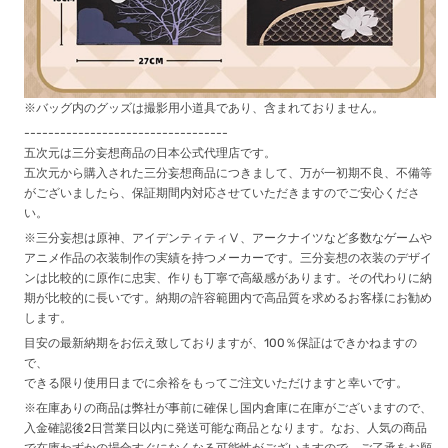
※バッグ内のグッズは撮影用小道具であり、含まれておりません。
----------------------------------
五次元は三分妄想商品の日本公式代理店です。
五次元から購入された三分妄想商品につきまして、万が一初期不良、不備等
がございましたら、保証期間内対応させていただきますのでご安心くださ
い。
※三分妄想は原神、アイデンティティⅤ、アークナイツなど多数なゲームや
アニメ作品の衣装制作の実績を持つメーカーです。三分妄想の衣装のデザイ
ンは比較的に原作に忠実、作りも丁寧で高級感があります。その代わりに納
期が比較的に長いです。納期の許容範囲内で高品質を求めるお客様にお勧め
します。
目安の最新納期をお伝え致しておりますが、100％保証はできかねますの
で、
できる限り使用日までに余裕をもってご注文いただけますと幸いです。
※在庫ありの商品は弊社が事前に確保し国内倉庫に在庫がございますので、
入金確認後2日営業日以内に発送可能な商品となります。なお、人気の商品
で在庫わずかの場合すぐになくなる可能性がございますので、ご了承をお願