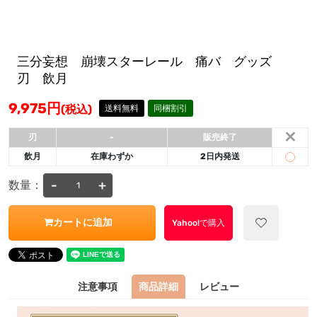
三分妄想 崩壊スターレール 痛バ グッズ
刃 飲月
9,975
円
(税込)
送料無料
同梱割引
×
刃
-
販売終了
飲月
在庫わずか
2日内発送
-
+
数量：
カートに追加
Yahoo!で購入
注意事項
商品詳細
レビュー