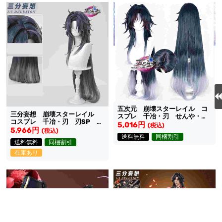
五次元 崩壊スターレイル コ
三分妄想 崩壊スターレイル
スプレ 千冶・刃 せんや・じ
コスプレ 千冶・刃 刃SP ウ
ん ウィッグ
5,016円
(税込)
ィッグ
5,966円
(税込)
送料無料
同梱割引
送料無料
同梱割引
在庫あり