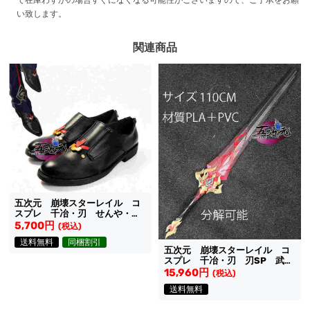
い致します。
関連商品
五次元 崩壊スターレイル コ
スプレ 千冶・刃 せんや・じ
ん 靴
5,700円
(税込)
送料無料
同梱割引
五次元 崩壊スターレイル コ
スプレ 千冶・刃 刃SP 武
器 分解可能
15,960円
(税込)
送料無料