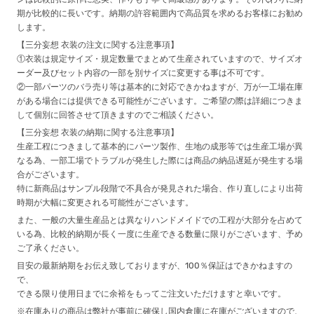
期が比較的に長いです。納期の許容範囲内で高品質を求めるお客様にお勧め
します。
【三分妄想 衣装の注文に関する注意事項】
①衣装は規定サイズ・規定数量でまとめて生産されていますので、サイズオ
ーダー及びセット内容の一部を別サイズに変更する事は不可です。
②一部パーツのバラ売り等は基本的に対応できかねますが、万が一工場在庫
がある場合には提供できる可能性がございます。ご希望の際は詳細につきま
して個別に回答させて頂きますのでご相談ください。
【三分妄想 衣装の納期に関する注意事項】
生産工程につきまして基本的にパーツ製作、生地の成形等では生産工場が異
なる為、一部工場でトラブルが発生した際には商品の納品遅延が発生する場
合がございます。
特に新商品はサンプル段階で不具合が発見された場合、作り直しにより出荷
時期が大幅に変更される可能性がございます。
また、一般の大量生産品とは異なりハンドメイドでの工程が大部分を占めて
いる為、比較的納期が長く一度に生産できる数量に限りがございます、予め
ご了承ください。
目安の最新納期をお伝え致しておりますが、100％保証はできかねますの
で、
できる限り使用日までに余裕をもってご注文いただけますと幸いです。
※在庫ありの商品は弊社が事前に確保し国内倉庫に在庫がございますので、