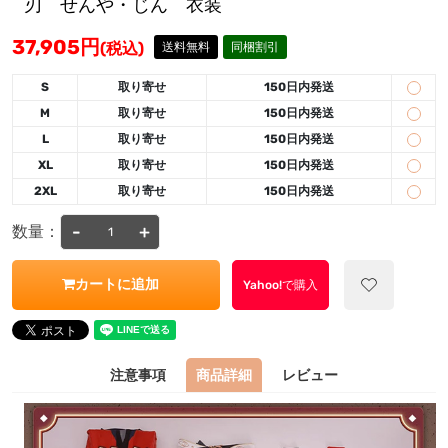
刃 せんや・じん 衣装
37,905
円
(税込)
送料無料
同梱割引
S
取り寄せ
150日内発送
M
取り寄せ
150日内発送
L
取り寄せ
150日内発送
XL
取り寄せ
150日内発送
2XL
取り寄せ
150日内発送
-
+
数量：
カートに追加
Yahoo!で購入
注意事項
商品詳細
レビュー