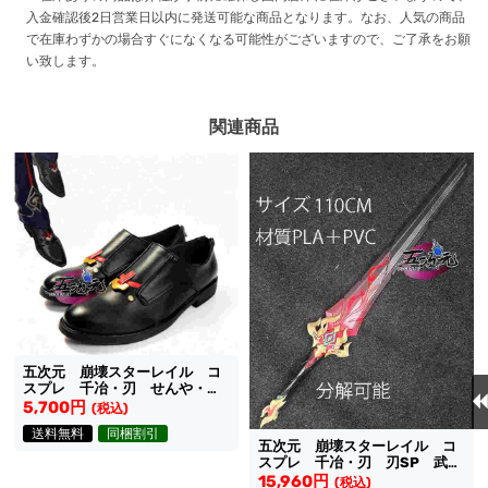
入金確認後2日営業日以内に発送可能な商品となります。なお、人気の商品
で在庫わずかの場合すぐになくなる可能性がございますので、ご了承をお願
い致します。
関連商品
五次元 崩壊スターレイル コ
スプレ 千冶・刃 せんや・じ
ん 靴
5,700円
(税込)
送料無料
同梱割引
五次元 崩壊スターレイル コ
スプレ 千冶・刃 刃SP 武
器 分解可能
15,960円
(税込)