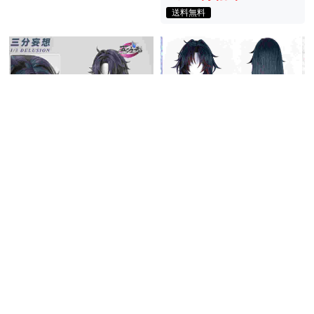
送料無料
五次元 崩壊スターレイル コ
三分妄想 崩壊スターレイル
スプレ 千冶・刃 せんや・じ
コスプレ 千冶・刃 刃SP ウ
ん ウィッグ
5,016円
(税込)
ィッグ
5,966円
(税込)
送料無料
同梱割引
送料無料
同梱割引
在庫あり