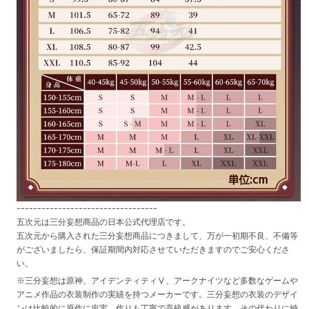
----------------------------------
五次元は三分妄想商品の日本公式代理店です。
五次元から購入された三分妄想商品につきまして、万が一初期不良、不備等
がございましたら、保証期間内対応させていただきますのでご安心くださ
い。
※三分妄想は原神、アイデンティティⅤ、アークナイツなど多数なゲームや
アニメ作品の衣装制作の実績を持つメーカーです。三分妄想の衣装のデザイ
ンは比較的に原作に忠実、作りも丁寧で高級感があります。その代わりに納