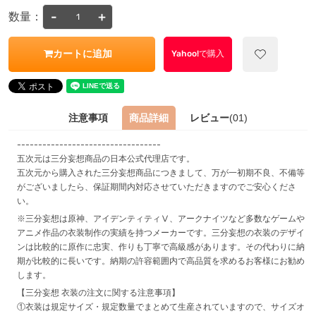
-
+
数量：
カートに追加
Yahoo!で購入
注意事項
商品詳細
レビュー
(01)
----------------------------------
五次元は三分妄想商品の日本公式代理店です。
五次元から購入された三分妄想商品につきまして、万が一初期不良、不備等
がございましたら、保証期間内対応させていただきますのでご安心くださ
い。
※三分妄想は原神、アイデンティティⅤ、アークナイツなど多数なゲームや
アニメ作品の衣装制作の実績を持つメーカーです。三分妄想の衣装のデザイ
ンは比較的に原作に忠実、作りも丁寧で高級感があります。その代わりに納
期が比較的に長いです。納期の許容範囲内で高品質を求めるお客様にお勧め
します。
【三分妄想 衣装の注文に関する注意事項】
①衣装は規定サイズ・規定数量でまとめて生産されていますので、サイズオ