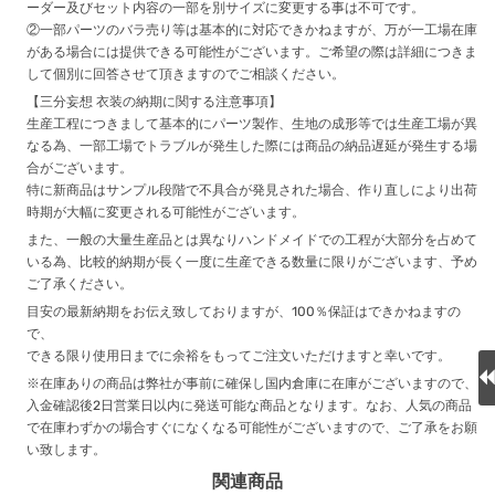
ーダー及びセット内容の一部を別サイズに変更する事は不可です。
②一部パーツのバラ売り等は基本的に対応できかねますが、万が一工場在庫
がある場合には提供できる可能性がございます。ご希望の際は詳細につきま
して個別に回答させて頂きますのでご相談ください。
【三分妄想 衣装の納期に関する注意事項】
生産工程につきまして基本的にパーツ製作、生地の成形等では生産工場が異
なる為、一部工場でトラブルが発生した際には商品の納品遅延が発生する場
合がございます。
特に新商品はサンプル段階で不具合が発見された場合、作り直しにより出荷
時期が大幅に変更される可能性がございます。
また、一般の大量生産品とは異なりハンドメイドでの工程が大部分を占めて
いる為、比較的納期が長く一度に生産できる数量に限りがございます、予め
ご了承ください。
目安の最新納期をお伝え致しておりますが、100％保証はできかねますの
で、
できる限り使用日までに余裕をもってご注文いただけますと幸いです。
※在庫ありの商品は弊社が事前に確保し国内倉庫に在庫がございますので、
入金確認後2日営業日以内に発送可能な商品となります。なお、人気の商品
で在庫わずかの場合すぐになくなる可能性がございますので、ご了承をお願
い致します。
関連商品