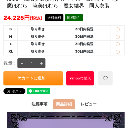
魔ほむら 暁美ほむら 魔女結界 同人衣装
24,225
円
(税込)
送料無料
同梱割引
S
取り寄せ
30日内発送
M
取り寄せ
30日内発送
L
取り寄せ
30日内発送
XL
取り寄せ
30日内発送
-
+
数量：
カートに追加
Yahoo!で購入
注意事項
商品詳細
レビュー