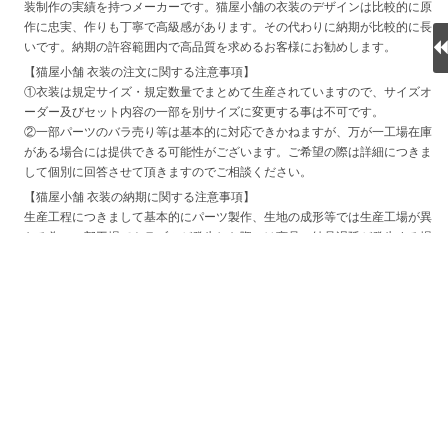
装制作の実績を持つメーカーです。猫屋小舗の衣装のデザインは比較的に原
作に忠実、作りも丁寧で高級感があります。その代わりに納期が比較的に長
いです。納期の許容範囲内で高品質を求めるお客様にお勧めします。
【猫屋小舗 衣装の注文に関する注意事項】
①衣装は規定サイズ・規定数量でまとめて生産されていますので、サイズオ
ーダー及びセット内容の一部を別サイズに変更する事は不可です。
②一部パーツのバラ売り等は基本的に対応できかねますが、万が一工場在庫
がある場合には提供できる可能性がございます。ご希望の際は詳細につきま
して個別に回答させて頂きますのでご相談ください。
【猫屋小舗 衣装の納期に関する注意事項】
生産工程につきまして基本的にパーツ製作、生地の成形等では生産工場が異
なる為、一部工場でトラブルが発生した際には商品の納品遅延が発生する場
合がございます。
特に新商品はサンプル段階で不具合が発見された場合、作り直しにより出荷
時期が大幅に変更される可能性がございます。
また、一般の大量生産品とは異なりハンドメイドでの工程が大部分を占めて
いる為、比較的納期が長く一度に生産できる数量に限りがございます、予め
ご了承ください。
目安の最新納期をお伝え致しておりますが、100％保証はできかねますの
で、
できる限り使用日までに余裕をもってご注文いただけますと幸いです。