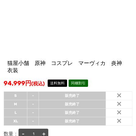
猫屋小舗 原神 コスプレ マーヴィカ 炎神
衣装
94,999
円
(税込)
送料無料
同梱割引
×
S
-
販売終了
×
M
-
販売終了
×
L
-
販売終了
×
XL
-
販売終了
-
+
数量：