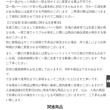
ーダー及びセット内容の一部を別サイズに変更する事は不可です。
②一部パーツのバラ売り等は基本的に対応できかねますが、万が一工場在庫
がある場合には提供できる可能性がございます。ご希望の際は詳細につきま
して個別に回答させて頂きますのでご相談ください。
【三分妄想 衣装の納期に関する注意事項】
生産工程につきまして基本的にパーツ製作、生地の成形等では生産工場が異
なる為、一部工場でトラブルが発生した際には商品の納品遅延が発生する場
合がございます。
特に新商品はサンプル段階で不具合が発見された場合、作り直しにより出荷
時期が大幅に変更される可能性がございます。
また、一般の大量生産品とは異なりハンドメイドでの工程が大部分を占めて
いる為、比較的納期が長く一度に生産できる数量に限りがございます、予め
ご了承ください。
目安の最新納期をお伝え致しておりますが、100％保証はできかねますの
で、
できる限り使用日までに余裕をもってご注文いただけますと幸いです。
※在庫ありの商品は弊社が事前に確保し国内倉庫に在庫がございますので、
入金確認後2日営業日以内に発送可能な商品となります。なお、人気の商品
で在庫わずかの場合すぐになくなる可能性がございますので、ご了承をお願
い致します。
関連商品