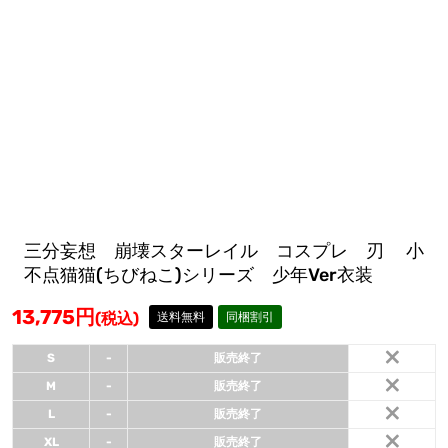
三分妄想 崩壊スターレイル コスプレ 刃 小
不点猫猫(ちびねこ)シリーズ 少年Ver衣装
13,775
円
(税込)
送料無料
同梱割引
×
S
-
販売終了
×
M
-
販売終了
×
L
-
販売終了
×
XL
-
販売終了