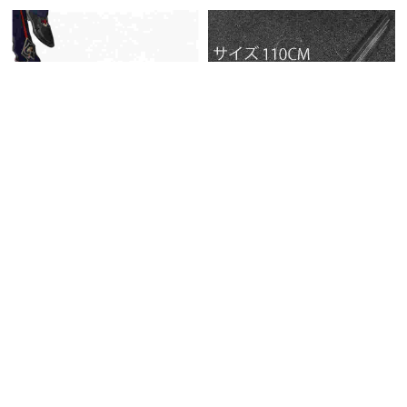
五次元 崩壊スターレイル コ
スプレ 千冶・刃 せんや・じ
ん 靴
5,700円
(税込)
送料無料
同梱割引
五次元 崩壊スターレイル コ
スプレ 千冶・刃 刃SP 武
器 分解可能
15,960円
(税込)
送料無料