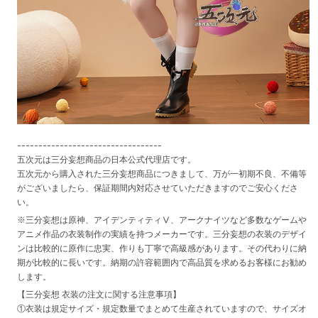
----------------------------------
五次元は三分妄想商品の日本公式代理店です。
五次元から購入された三分妄想商品につきまして、万が一初期不良、不備等
がございましたら、保証期間内対応させていただきますのでご安心くださ
い。
※三分妄想は原神、アイデンティティⅤ、アークナイツなど多数なゲームや
アニメ作品の衣装制作の実績を持つメーカーです。三分妄想の衣装のデザイ
ンは比較的に原作に忠実、作りも丁寧で高級感があります。その代わりに納
期が比較的に長いです。納期の許容範囲内で高品質を求めるお客様にお勧め
します。
【三分妄想 衣装の注文に関する注意事項】
①衣装は規定サイズ・規定数量でまとめて生産されていますので、サイズオ