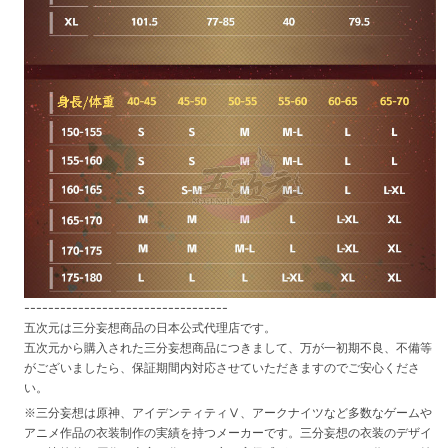
----------------------------------
五次元は三分妄想商品の日本公式代理店です。
五次元から購入された三分妄想商品につきまして、万が一初期不良、不備等
がございましたら、保証期間内対応させていただきますのでご安心くださ
い。
※三分妄想は原神、アイデンティティⅤ、アークナイツなど多数なゲームや
アニメ作品の衣装制作の実績を持つメーカーです。三分妄想の衣装のデザイ