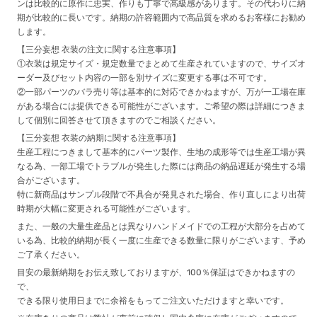
ンは比較的に原作に忠実、作りも丁寧で高級感があります。その代わりに納
期が比較的に長いです。納期の許容範囲内で高品質を求めるお客様にお勧め
します。
【三分妄想 衣装の注文に関する注意事項】
①衣装は規定サイズ・規定数量でまとめて生産されていますので、サイズオ
ーダー及びセット内容の一部を別サイズに変更する事は不可です。
②一部パーツのバラ売り等は基本的に対応できかねますが、万が一工場在庫
がある場合には提供できる可能性がございます。ご希望の際は詳細につきま
して個別に回答させて頂きますのでご相談ください。
【三分妄想 衣装の納期に関する注意事項】
生産工程につきまして基本的にパーツ製作、生地の成形等では生産工場が異
なる為、一部工場でトラブルが発生した際には商品の納品遅延が発生する場
合がございます。
特に新商品はサンプル段階で不具合が発見された場合、作り直しにより出荷
時期が大幅に変更される可能性がございます。
また、一般の大量生産品とは異なりハンドメイドでの工程が大部分を占めて
いる為、比較的納期が長く一度に生産できる数量に限りがございます、予め
ご了承ください。
目安の最新納期をお伝え致しておりますが、100％保証はできかねますの
で、
できる限り使用日までに余裕をもってご注文いただけますと幸いです。