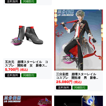
送料無料
同梱割引
五次元 崩壊スターレイル コ
スプレ 開拓者 女 新春スキ
ン 靴
5,700円
(税込)
三分妄想 崩壊スターレイル
送料無料
同梱割引
コスプレ 開拓者 男 新春ス
キン 衣装
25,080円
(税込)
送料無料
同梱割引