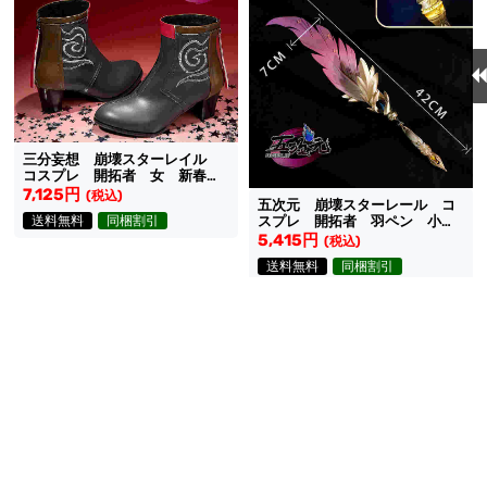
三分妄想 崩壊スターレイル
コスプレ 開拓者 女 新春ス
キン 靴
7,125円
(税込)
五次元 崩壊スターレール コ
送料無料
同梱割引
スプレ 開拓者 羽ペン 小道
具
5,415円
(税込)
送料無料
同梱割引
在庫あり