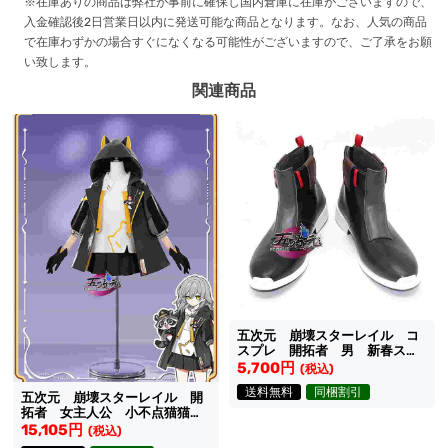
※在庫ありの商品は弊社が事前に確保し国内倉庫に在庫がございますので、
入金確認後2日営業日以内に発送可能な商品となります。なお、人気の商品
で在庫わずかの場合すぐになくなる可能性がございますので、ご了承をお願
い致します。
関連商品
五次元 崩壊スターレイル コ
スプレ 開拓者 男 新春スキ
ン 靴
5,700円
(税込)
送料無料
同梱割引
五次元 崩壊スターレイル 開
拓者 女主人公 小不点猫猫
（ちびねこ）シリーズ コスプ
15,105円
(税込)
レ衣装